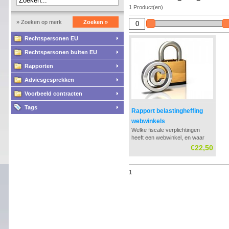
1 Product(en)
» Zoeken op merk
Zoeken »
Rechtspersonen EU
Rechtspersonen buiten EU
Rapporten
Adviesgesprekken
Voorbeeld contracten
Tags
Rapport belastingheffing
webwinkels
Welke fiscale verplichtingen
heeft een webwinkel, en waar
dient belasting afgedragen te
€22,50
worden? Met name de BTW
wetgeving kan tot veel vragen
leiden. In dit rapport worden alle
1
vragen behandeld.