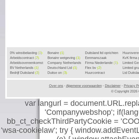
0% winstbelasting
(1)
Bonaire
(1)
Duitsland ltd oprichten
Huurover
Arbeidscontract
(2)
Bonaire wetgeving
(1)
(2)
Eenmanszaak
KvK firma
Arbeidsovereenkomst
Company Netherlands
beginnen
Firma Niederlande
(1)
(1)
Limited G
(2)
BV Netherlands
(1)
(1)
Deutschland Ltd
(1)
Flex bv
(2)
Limited g
Bedrijf Duitsland
(3)
Duitse on
(3)
Huurcontract
Ltd Duitsl
voorbeeld
(3)
Over ons
-
Algemene voorwaarden
-
Disclaimer
-
Privacy Po
© Copyright 202
var langurl = document.URL.replace
'Companywebshop'; if(langur
bb_ct_checkThirdPartyCookie = 'COO
'wsa-cookielaw'; try { window.addEventL