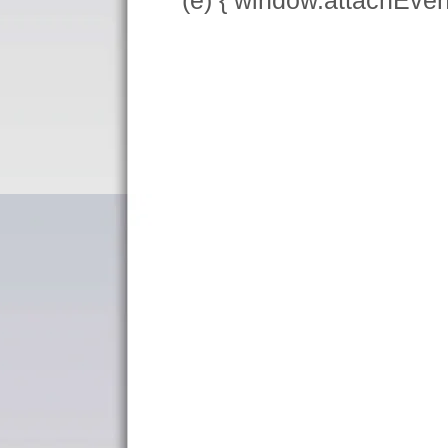
(e) { window.attachEve