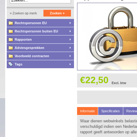
» Zoeken op merk
Zoeken »
Rechtspersonen EU
Rechtspersonen buiten EU
Rapporten
Adviesgesprekken
Voorbeeld contracten
Tags
€22,50
Excl. btw
Informatie
Specificaties
Revie
Waar dienen webwinkels belasti
verschuldigd indien een Nederla
rapport geeft antwoorden op all