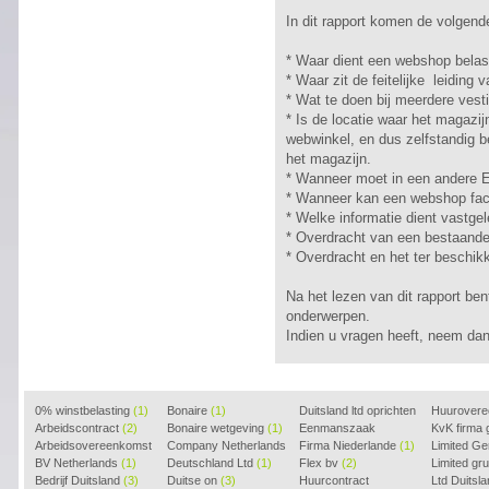
In dit rapport komen de volgend
* Waar dient een webshop belast
* Waar zit de feitelijke leiding
* Wat te doen bij meerdere vest
* Is de locatie waar het magazij
webwinkel, en dus zelfstandig be
het magazijn.
* Wanneer moet in een andere
* Wanneer kan een webshop fact
* Welke informatie dient vastge
* Overdracht van een bestaand
* Overdracht en het ter beschikk
Na het lezen van dit rapport be
onderwerpen.
Indien u vragen heeft, neem da
0% winstbelasting
(1)
Bonaire
(1)
Duitsland ltd oprichten
Huurover
Arbeidscontract
(2)
Bonaire wetgeving
(1)
(2)
Eenmanszaak
KvK firma
Arbeidsovereenkomst
Company Netherlands
beginnen
Firma Niederlande
(1)
(1)
Limited G
(2)
BV Netherlands
(1)
(1)
Deutschland Ltd
(1)
Flex bv
(2)
Limited g
Bedrijf Duitsland
(3)
Duitse on
(3)
Huurcontract
Ltd Duitsl