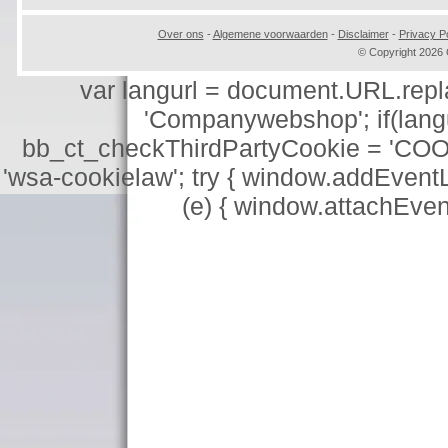
voorbeeld
(3)
Over ons
-
Algemene voorwaarden
-
Disclaimer
-
Privacy Po
© Copyright 202
var langurl = document.URL.replace
'Companywebshop'; if(langur
bb_ct_checkThirdPartyCookie = 'COO
'wsa-cookielaw'; try { window.addEventL
(e) { window.attachEve