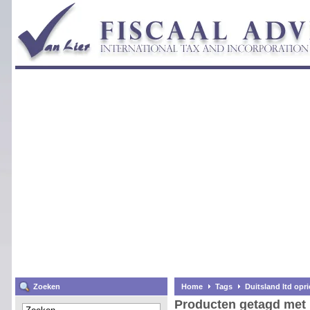
Zoeken
Home
Tags
Duitsland ltd opr
Producten getagd met D