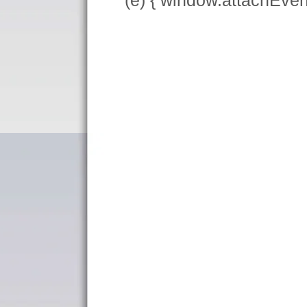
(e) { window.attachEve