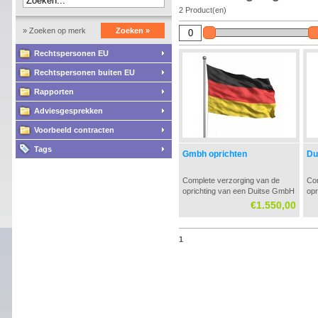
2 Product(en)
» Zoeken op merk
Zoeken »
Rechtspersonen EU
Rechtspersonen buiten EU
Rapporten
Adviesgesprekken
Voorbeeld contracten
Tags
Gmbh oprichten
Du
Complete verzorging van de
Com
oprichting van een Duitse GmbH
opr
inclusief: - Fiscale begeleiding bij
Lim
€1.550,00
de oprichting - Contacten met
ger
notaris in Duitsland - inschrijving
in registers in Duitsland -
1
aanvraag fiscale nummers -
Duitse bankrekening