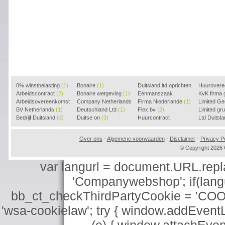
0% winstbelasting
(1)
Bonaire
(1)
Duitsland ltd oprichten
Huurover
Arbeidscontract
(2)
Bonaire wetgeving
(1)
(2)
Eenmanszaak
KvK firma
Arbeidsovereenkomst
Company Netherlands
beginnen
Firma Niederlande
(1)
(1)
Limited G
(2)
BV Netherlands
(1)
(1)
Deutschland Ltd
(1)
Flex bv
(2)
Limited g
Bedrijf Duitsland
(3)
Duitse on
(3)
Huurcontract
Ltd Duitsl
voorbeeld
(3)
Over ons
-
Algemene voorwaarden
-
Disclaimer
-
Privacy Po
© Copyright 202
var langurl = document.URL.replace
'Companywebshop'; if(langur
bb_ct_checkThirdPartyCookie = 'COO
'wsa-cookielaw'; try { window.addEventL