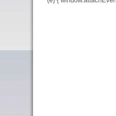
(e) { window.attachEve