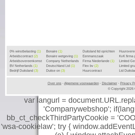
0% winstbelasting
(1)
Bonaire
(1)
Duitsland ltd oprichten
Huurover
Arbeidscontract
(2)
Bonaire wetgeving
(1)
(2)
Eenmanszaak
KvK firma
Arbeidsovereenkomst
Company Netherlands
beginnen
Firma Niederlande
(1)
(1)
Limited G
(2)
BV Netherlands
(1)
(1)
Deutschland Ltd
(1)
Flex bv
(2)
Limited g
Bedrijf Duitsland
(3)
Duitse on
(3)
Huurcontract
Ltd Duitsl
voorbeeld
(3)
Over ons
-
Algemene voorwaarden
-
Disclaimer
-
Privacy Po
© Copyright 202
var langurl = document.URL.replace
'Companywebshop'; if(langur
bb_ct_checkThirdPartyCookie = 'COO
'wsa-cookielaw'; try { window.addEventL