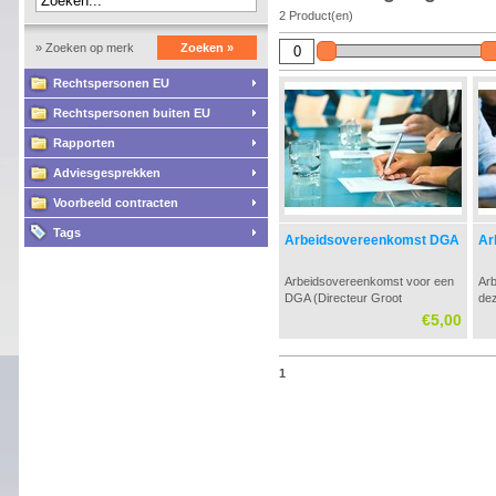
2 Product(en)
» Zoeken op merk
Zoeken »
Rechtspersonen EU
Rechtspersonen buiten EU
Rapporten
Adviesgesprekken
Voorbeeld contracten
Tags
Arbeidsovereenkomst DGA
Ar
Arbeidsovereenkomst voor een
Ar
DGA (Directeur Groot
dez
Aandeelhouder) nodig? Op deze
voo
€5,00
pagina kunt u een voorbeeld van
arb
een arbeidsovereenkomst voor
Ee
een DGA bestellen.
bep
1
Wor