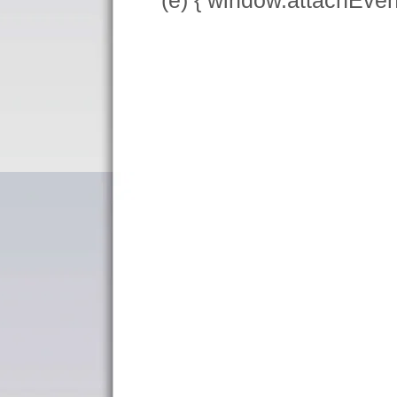
(e) { window.attachEve