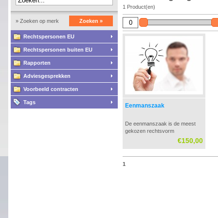
1 Product(en)
» Zoeken op merk
Zoeken »
Rechtspersonen EU
Rechtspersonen buiten EU
Rapporten
Adviesgesprekken
Voorbeeld contracten
Tags
Eenmanszaak
De eenmanszaak is de meest
gekozen rechtsvorm
starters/ZZP-ers. Wij zorgen
€150,00
voor de inschrijving, aanvraag
van de fiscale nummers, VAR
verklaringen, voorbereiding van
1
de bankrekening aanvraag, en
uitleg van de fiscale regelingen
(zoals ...