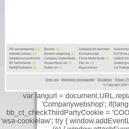
0% winstbelasting
(1)
Bonaire
(1)
Duitsland ltd oprichten
Huurover
Arbeidscontract
(2)
Bonaire wetgeving
(1)
(2)
Eenmanszaak
KvK firma
Arbeidsovereenkomst
Company Netherlands
beginnen
Firma Niederlande
(1)
(1)
Limited G
(2)
BV Netherlands
(1)
(1)
Deutschland Ltd
(1)
Flex bv
(2)
Limited g
Bedrijf Duitsland
(3)
Duitse on
(3)
Huurcontract
Ltd Duitsl
voorbeeld
(3)
Over ons
-
Algemene voorwaarden
-
Disclaimer
-
Privacy Po
© Copyright 202
var langurl = document.URL.replace
'Companywebshop'; if(langur
bb_ct_checkThirdPartyCookie = 'COO
'wsa-cookielaw'; try { window.addEventL