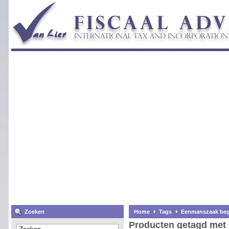
Zoeken
Home
Tags
Eenmanszaak be
Producten getagd met