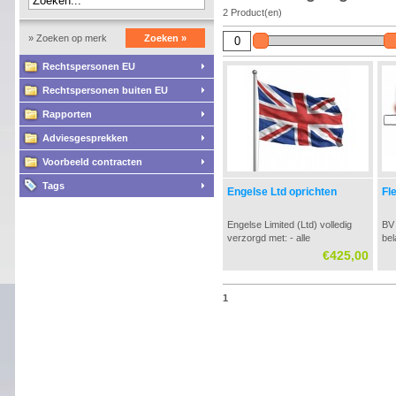
2 Product(en)
» Zoeken op merk
Zoeken »
Rechtspersonen EU
Rechtspersonen buiten EU
Rapporten
Adviesgesprekken
Voorbeeld contracten
Tags
Engelse Ltd oprichten
Fl
Engelse Limited (Ltd) volledig
BV 
verzorgd met: - alle
bel
oprichtingsdocumenten -
inc
€425,00
begeleiding bij inschrijving bij KvK
Sne
in Nederland - aanvraag
ee
Nederlandse bankrekening -
nu
1
aanvraag fiscale nummers
sal
Belastingdienst - fiscale
boo
begeleiding bij oprichting