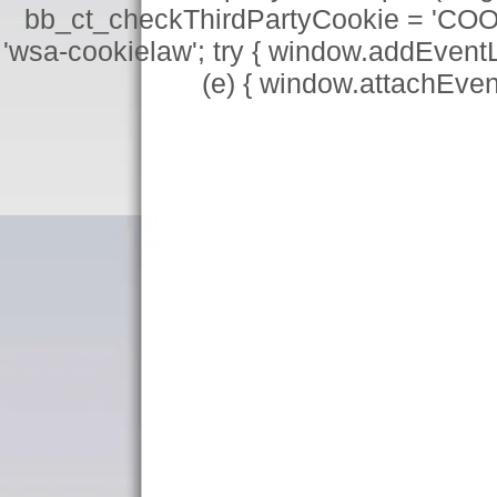
bb_ct_checkThirdPartyCookie = 'COO
'wsa-cookielaw'; try { window.addEventL
(e) { window.attachEve