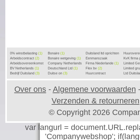
0% winstbelasting
(1)
Bonaire
(1)
Duitsland ltd oprichten
Huurover
Arbeidscontract
(2)
Bonaire wetgeving
(1)
(2)
Eenmanszaak
KvK firma
Arbeidsovereenkomst
Company Netherlands
beginnen
Firma Niederlande
(1)
(1)
Limited G
(2)
BV Netherlands
(1)
(1)
Deutschland Ltd
(1)
Flex bv
(2)
Limited g
Bedrijf Duitsland
(3)
Duitse on
(3)
Huurcontract
Ltd Duitsl
voorbeeld
(3)
Over ons
-
Algemene voorwaarden
Verzenden & retourneren
© Copyright 2026 Compa
var langurl = document.URL.replace
'Companywebshop'; if(langur