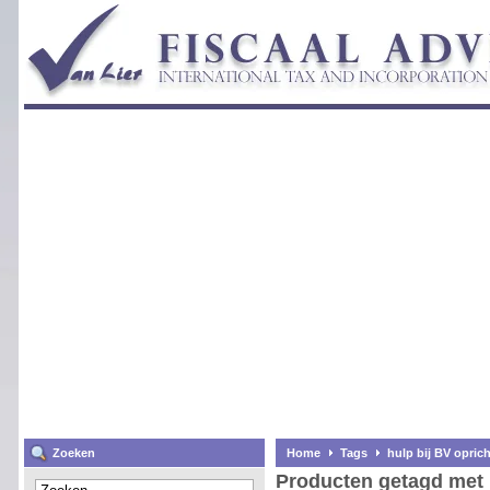
Zoeken
Home
Tags
hulp bij BV opric
Producten getagd met 