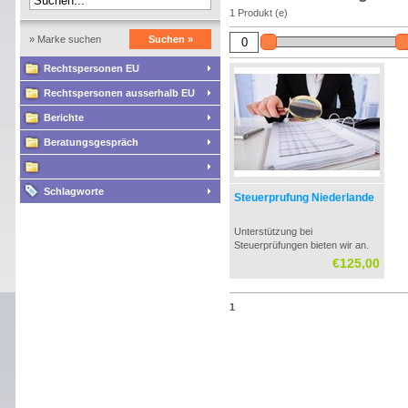
1 Produkt (e)
» Marke suchen
Suchen »
Rechtspersonen EU
Rechtspersonen ausserhalb EU
Berichte
Beratungsgespräch
Schlagworte
Steuerprufung Niederlande
Unterstützung bei
Steuerprüfungen bieten wir an.
Steuererklärungsprüfungen,
€125,00
Mehrwertsteuerprüfungen und
Körperschaftsteuerprüfungen
können von uns in den
1
Niederlanden unterstützt
werden. Steuerprüfungen
können im Büro des
Steuerberaters durchgeführt
werde