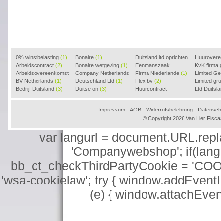
0% winstbelasting
(1)
Bonaire
(1)
Duitsland ltd oprichten
Huurover
Arbeidscontract
(2)
Bonaire wetgeving
(1)
(2)
Eenmanszaak
KvK firma
Arbeidsovereenkomst
Company Netherlands
beginnen
Firma Niederlande
(1)
(1)
Limited G
(2)
BV Netherlands
(1)
(1)
Deutschland Ltd
(1)
Flex bv
(2)
Limited g
Bedrijf Duitsland
(3)
Duitse on
(3)
Huurcontract
Ltd Duitsl
voorbeeld
(3)
Impressum
-
AGB
-
Widerrufsbelehrung
-
Datensch
© Copyright 2026 Van Lier Fis
var langurl = document.URL.replace
'Companywebshop'; if(langur
bb_ct_checkThirdPartyCookie = 'COO
'wsa-cookielaw'; try { window.addEventL
(e) { window.attachEve