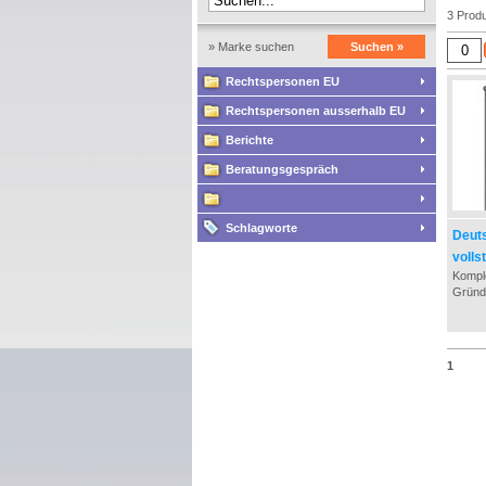
3 Produ
» Marke suchen
Suchen »
Rechtspersonen EU
Rechtspersonen ausserhalb EU
Berichte
Beratungsgespräch
Schlagworte
Deut
volls
Kompl
Gründ
GmbH, 
Steuer
der G
Notar 
1
Regis
Deutsc
Numme
eine A