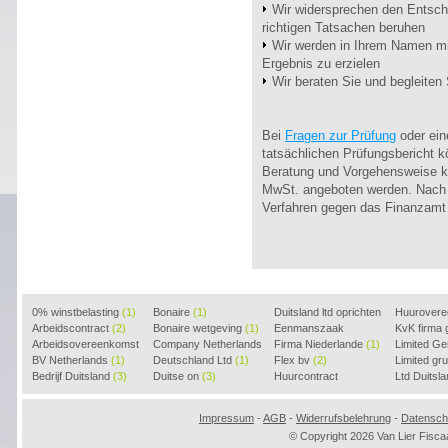
Wir widersprechen den Entsch
richtigen Tatsachen beruhen
Wir werden in Ihrem Namen m
Ergebnis zu erzielen
Wir beraten Sie und begleiten 
Bei
Fragen zur Prüfung
oder ein
tatsächlichen Prüfungsbericht k
Beratung und Vorgehensweise ka
MwSt. angeboten werden. Nach 
Verfahren gegen das Finanzamt 
0% winstbelasting
(1)
Bonaire
(1)
Duitsland ltd oprichten
Huurover
Arbeidscontract
(2)
Bonaire wetgeving
(1)
(2)
Eenmanszaak
KvK firma
Arbeidsovereenkomst
Company Netherlands
beginnen
Firma Niederlande
(1)
(1)
Limited G
(2)
BV Netherlands
(1)
(1)
Deutschland Ltd
(1)
Flex bv
(2)
Limited g
Bedrijf Duitsland
(3)
Duitse on
(3)
Huurcontract
Ltd Duitsl
voorbeeld
(3)
Impressum
-
AGB
-
Widerrufsbelehrung
-
Datensch
© Copyright 2026 Van Lier Fis