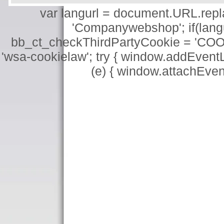
var langurl = document.URL.replace
'Companywebshop'; if(langur
bb_ct_checkThirdPartyCookie = 'COO
'wsa-cookielaw'; try { window.addEventL
(e) { window.attachEve