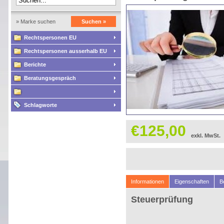
» Marke suchen
Suchen »
Rechtspersonen EU
Rechtspersonen ausserhalb EU
Berichte
Beratungsgespräch
Schlagworte
€125,00
exkl. MwSt.
Informationen
Eigenschaften
B
Steuerprüfung