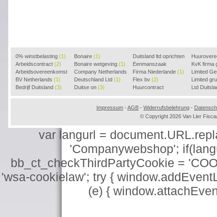
0% winstbelasting
(1)
Bonaire
(1)
Duitsland ltd oprichten
Huurover
Arbeidscontract
(2)
Bonaire wetgeving
(1)
(2)
Eenmanszaak
KvK firma
Arbeidsovereenkomst
Company Netherlands
beginnen
Firma Niederlande
(1)
(1)
Limited G
(2)
BV Netherlands
(1)
(1)
Deutschland Ltd
(1)
Flex bv
(2)
Limited g
Bedrijf Duitsland
(3)
Duitse on
(3)
Huurcontract
Ltd Duitsl
voorbeeld
(3)
Impressum
-
AGB
-
Widerrufsbelehrung
-
Datensch
© Copyright 2026 Van Lier Fis
var langurl = document.URL.replace
'Companywebshop'; if(langur
bb_ct_checkThirdPartyCookie = 'COO
'wsa-cookielaw'; try { window.addEventL
(e) { window.attachEve