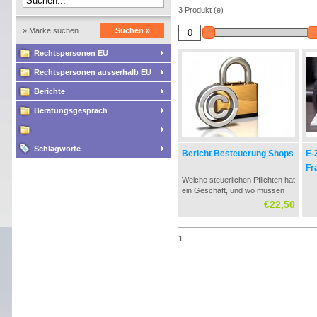
3 Produkt (e)
» Marke suchen
Suchen »
Rechtspersonen EU
Rechtspersonen ausserhalb EU
Berichte
Beratungsgespräch
Schlagworte
Bericht Besteuerung Shops
E-
Fr
Welche steuerlichen Pflichten hat
ein Geschäft, und wo mussen
Steuern gezahlt werden?
€22,50
Insbesondere könnten die MwSt-
Vorschriften zu viele Fragen
führen. Dieser Bericht listet alle
1
Fragen.