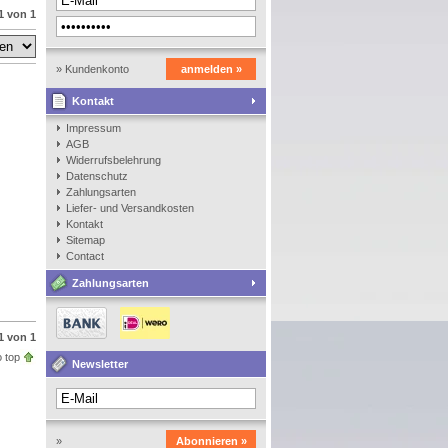
1 von 1
» Kundenkonto
anmelden »
Kontakt
anlegen
Impressum
AGB
Widerrufsbelehrung
Datenschutz
Zahlungsarten
Liefer- und Versandkosten
Kontakt
Sitemap
Contact
Zahlungsarten
1 von 1
 top
Newsletter
»
Abonnieren »