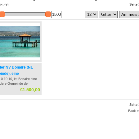
kt (e)
Seite 
der NV Bonaire (NL
nde), eine
0.10.10, ist Bonaire eine
tändige Bildung und
dere Gemeinde der
tung
rlande. Diese Gemeinde
€1.500,00
inen eigenen Steuersatz
nternehmen mit Gewinn in
von 0%. Ausschuttung
Seite 
 Gewinne wird versteuert
Back to
he von 5%.