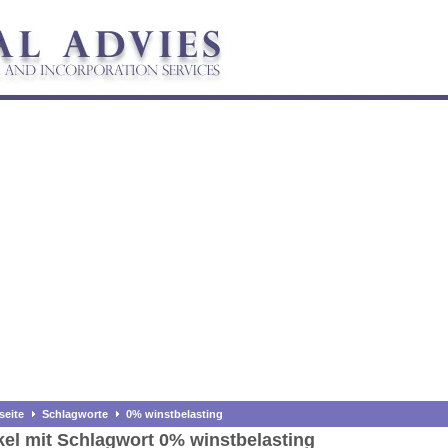
seite
Schlagworte
0% winstbelasting
kel mit Schlagwort 0% winstbelasting