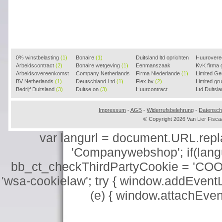
0% winstbelasting
(1)
Bonaire
(1)
Duitsland ltd oprichten
Huurover
Arbeidscontract
(2)
Bonaire wetgeving
(1)
(2)
Eenmanszaak
KvK firma
Arbeidsovereenkomst
Company Netherlands
beginnen
Firma Niederlande
(1)
(1)
Limited G
(2)
BV Netherlands
(1)
(1)
Deutschland Ltd
(1)
Flex bv
(2)
Limited g
Bedrijf Duitsland
(3)
Duitse on
(3)
Huurcontract
Ltd Duitsl
voorbeeld
(3)
Impressum
-
AGB
-
Widerrufsbelehrung
-
Datensch
© Copyright 2026 Van Lier Fis
var langurl = document.URL.replace
'Companywebshop'; if(langur
bb_ct_checkThirdPartyCookie = 'COO
'wsa-cookielaw'; try { window.addEventL
(e) { window.attachEve