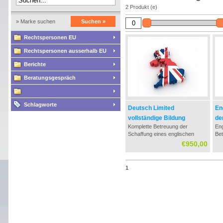
2 Produkt (e)
» Marke suchen
Suchen »
Rechtspersonen EU
Rechtspersonen ausserhalb EU
Berichte
Beratungsgespräch
Schlagworte
Deutsch Limited
En
vollständige Bildung
de
Komplette Betreuung der
Eng
St
Schaffung eines englischen
Bet
Limited, die in Deutschland
ver
€950,00
registriert.
Dok
dem
Ha
1
- N
An
bea
Be