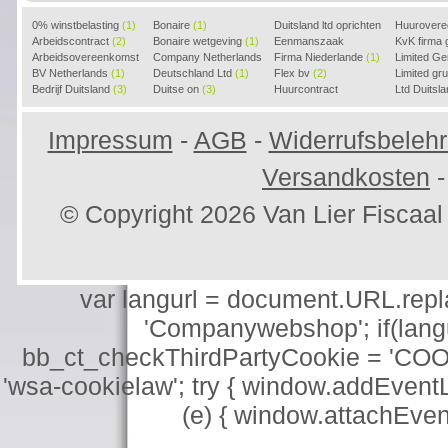
0% winstbelasting
(1)
Bonaire
(1)
Duitsland ltd oprichten
Huurover
Arbeidscontract
(2)
Bonaire wetgeving
(1)
(2)
Eenmanszaak
KvK firma
Arbeidsovereenkomst
Company Netherlands
beginnen
Firma Niederlande
(1)
(1)
Limited G
(2)
BV Netherlands
(1)
(1)
Deutschland Ltd
(1)
Flex bv
(2)
Limited g
Bedrijf Duitsland
(3)
Duitse on
(3)
Huurcontract
Ltd Duitsl
voorbeeld
(3)
Impressum
-
AGB
-
Widerrufsbeleh
Versandkosten
© Copyright 2026 Van Lier Fisca
var langurl = document.URL.replace
'Companywebshop'; if(langur
bb_ct_checkThirdPartyCookie = 'COO
'wsa-cookielaw'; try { window.addEventL
(e) { window.attachEve