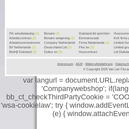
0% winstbelasting
(1)
Bonaire
(1)
Duitsland ltd oprichten
Huurover
Arbeidscontract
(2)
Bonaire wetgeving
(1)
(2)
Eenmanszaak
KvK firma
Arbeidsovereenkomst
Company Netherlands
beginnen
Firma Niederlande
(1)
(1)
Limited G
(2)
BV Netherlands
(1)
(1)
Deutschland Ltd
(1)
Flex bv
(2)
Limited g
Bedrijf Duitsland
(3)
Duitse on
(3)
Huurcontract
Ltd Duitsl
voorbeeld
(3)
Impressum
-
AGB
-
Widerrufsbelehrung
-
Datensch
© Copyright 2026 Van Lier Fis
var langurl = document.URL.replace
'Companywebshop'; if(langur
bb_ct_checkThirdPartyCookie = 'COO
'wsa-cookielaw'; try { window.addEventL
(e) { window.attachEve