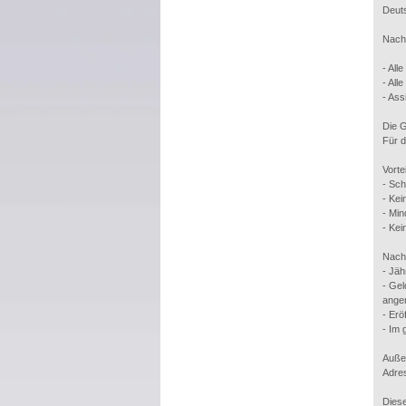
Deuts
Nach 
- All
- Al
- Ass
Die 
Für d
Vorte
- Sch
- Kei
- Min
- Kei
Nacht
- Jäh
- Ge
anger
- Erö
- Im 
Außer
Adres
Diese