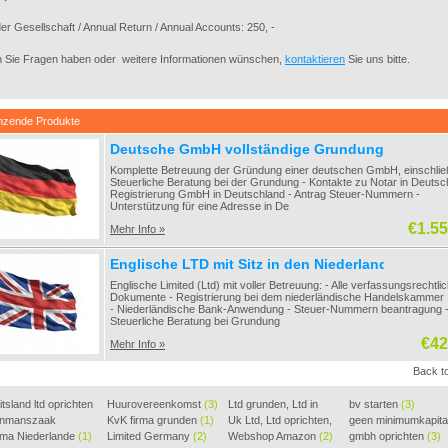
der Gesellschaft / Annual Return / Annual Accounts: 250, -
 Sie Fragen haben oder weitere Informationen wünschen,
kontaktieren
Sie uns bitte.
nzende Produkte
Deutsche GmbH vollständige Grundung
Komplette Betreuung der Gründung einer deutschen GmbH, einschließ
Steuerliche Beratung bei der Grundung - Kontakte zu Notar in Deutsc
Registrierung GmbH in Deutschland - Antrag Steuer-Nummern -
Unterstützung für eine Adresse in De
€1.55
Mehr Info »
Englische LTD mit Sitz in den Niederlanden / inkl
Englische Limited (Ltd) mit voller Betreuung: - Alle verfassungsrechtli
Dokumente - Registrierung bei dem niederländische Handelskammer
- Niederländische Bank-Anwendung - Steuer-Nummern beantragung 
Steuerliche Beratung bei Grundung
€42
Mehr Info »
Back to
tsland ltd oprichten
Huurovereenkomst
(3)
Ltd grunden, Ltd in
bv starten
(3)
nmanszaak
KvK firma grunden
(1)
Holla
Uk Ltd, Ltd oprichten,
(2)
geen minimumkapita
ginnen
rma Niederlande
(1)
(1)
Limited Germany
(2)
Lt
Webshop Amazon
(2)
(2)
BV
gmbh oprichten
(2)
(3)