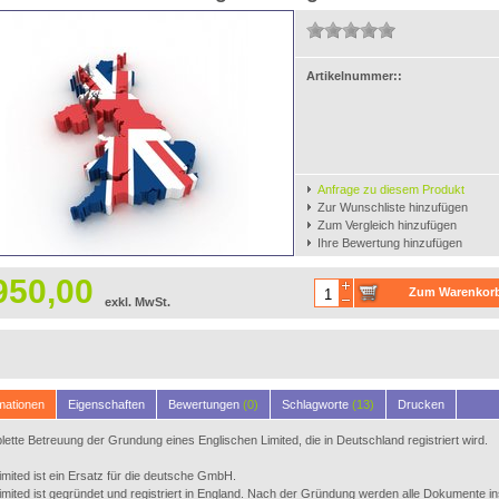
Artikelnummer::
Anfrage zu diesem Produkt
Zur Wunschliste hinzufügen
Zum Vergleich hinzufügen
Ihre Bewertung hinzufügen
950,00
Zum Warenkor
exkl. MwSt.
hinzufügen
mationen
Eigenschaften
Bewertungen
(0)
Schlagworte
(13)
Drucken
ette Betreuung der Grundung eines Englischen Limited, die in Deutschland registriert wird.
imited ist ein Ersatz für die deutsche GmbH.
imited ist gegründet und registriert in England. Nach der Gründung werden alle Dokumente i