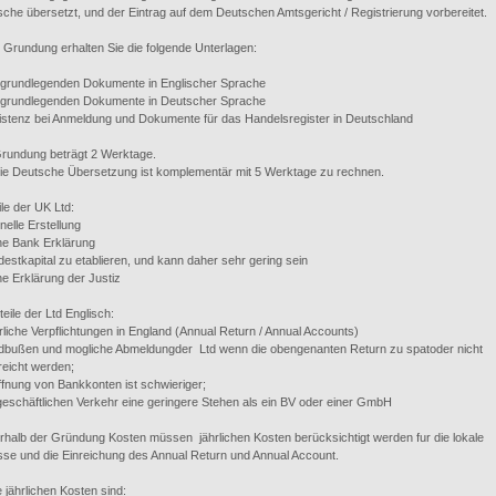
che übersetzt, und der Eintrag auf dem Deutschen Amtsgericht / Registrierung vorbereitet.
Grundung erhalten Sie die folgende Unterlagen:
e grundlegenden Dokumente in Englischer Sprache
le grundlegenden Dokumente in Deutscher Sprache
istenz bei Anmeldung und Dokumente für das Handelsregister in Deutschland
Grundung beträgt 2 Werktage.
ie Deutsche Übersetzung ist komplementär mit 5 Werktage zu rechnen.
ile der UK Ltd:
nelle Erstellung
ne Bank Erklärung
destkapital zu etablieren, und kann daher sehr gering sein
ne Erklärung der Justiz
eile der Ltd Englisch:
rliche Verpflichtungen in England (Annual Return / Annual Accounts)
ldbußen und mogliche Abmeldungder Ltd wenn die obengenanten Return zu spatoder nicht
eicht werden;
ffnung von Bankkonten ist schwieriger;
geschäftlichen Verkehr eine geringere Stehen als ein BV oder einer GmbH
halb der Gründung Kosten müssen jährlichen Kosten berücksichtigt werden fur die lokale
se und die Einreichung des Annual Return und Annual Account.
 jährlichen Kosten sind: