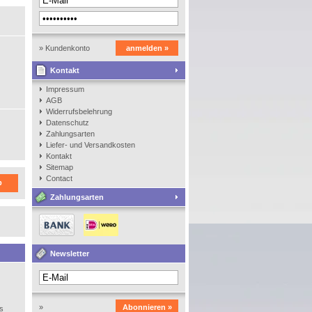
» Kundenkonto
anmelden »
Kontakt
anlegen
Impressum
AGB
Widerrufsbelehrung
Datenschutz
Zahlungsarten
Liefer- und Versandkosten
Kontakt
Sitemap
Contact
b
Zahlungsarten
Newsletter
»
Abonnieren »
ns