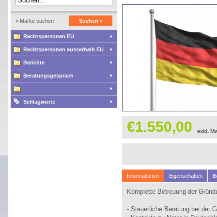
» Marke suchen
Suchen »
Rechtspersonen EU
Rechtspersonen ausserhalb EU
Berichte
Beratungsgespräch
Schlagworte
€1.550,00
exkl. M
Informationen
Eigenschaften
B
Komplette Betreuung der Gründu
- Steuerliche Beratung bei der 