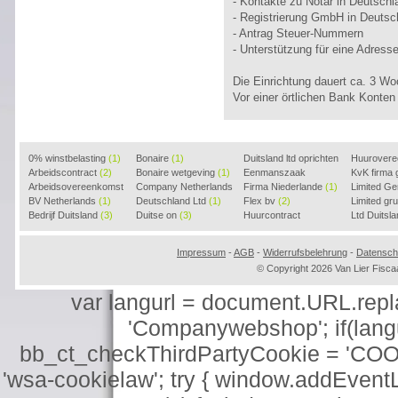
- Kontakte zu Notar in Deutschl
- Registrierung GmbH in Deutsc
- Antrag Steuer-Nummern
- Unterstützung für eine Adress
Die Einrichtung dauert ca. 3 W
Vor einer örtlichen Bank Konten
0% winstbelasting
(1)
Bonaire
(1)
Duitsland ltd oprichten
Huurover
Arbeidscontract
(2)
Bonaire wetgeving
(1)
(2)
Eenmanszaak
KvK firma
Arbeidsovereenkomst
Company Netherlands
beginnen
Firma Niederlande
(1)
(1)
Limited G
(2)
BV Netherlands
(1)
(1)
Deutschland Ltd
(1)
Flex bv
(2)
Limited g
Bedrijf Duitsland
(3)
Duitse on
(3)
Huurcontract
Ltd Duitsl
voorbeeld
(3)
Impressum
-
AGB
-
Widerrufsbelehrung
-
Datensch
© Copyright 2026 Van Lier Fis
var langurl = document.URL.replace
'Companywebshop'; if(langur
bb_ct_checkThirdPartyCookie = 'COO
'wsa-cookielaw'; try { window.addEventL