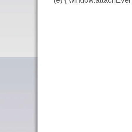
(e) { window.attachEve