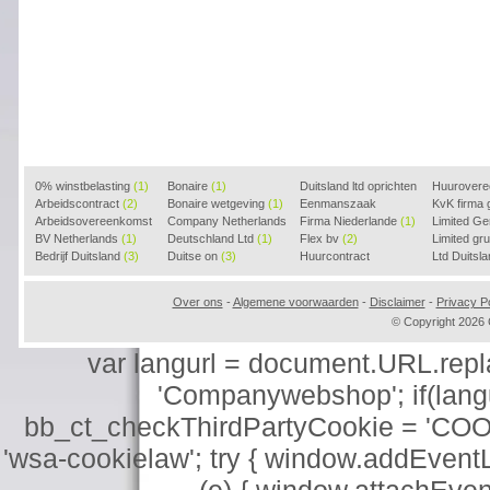
0% winstbelasting
(1)
Bonaire
(1)
Duitsland ltd oprichten
Huurover
Arbeidscontract
(2)
Bonaire wetgeving
(1)
(2)
Eenmanszaak
KvK firma
Arbeidsovereenkomst
Company Netherlands
beginnen
Firma Niederlande
(1)
(1)
Limited G
(2)
BV Netherlands
(1)
(1)
Deutschland Ltd
(1)
Flex bv
(2)
Limited g
Bedrijf Duitsland
(3)
Duitse on
(3)
Huurcontract
Ltd Duitsl
voorbeeld
(3)
Over ons
-
Algemene voorwaarden
-
Disclaimer
-
Privacy Po
© Copyright 202
var langurl = document.URL.replace
'Companywebshop'; if(langur
bb_ct_checkThirdPartyCookie = 'COO
'wsa-cookielaw'; try { window.addEventL