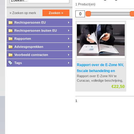
1 Product(en)
» Zoeken op merk
Zoeken »
Rechtspersonen EU
Rechtspersonen buiten EU
Rapporten
Adviesgesprekken
Voorbeeld contracten
Tags
Rapport over de E-Zone NV,
fiscale behandeling en
Rapport over E-Zone NV te
aandachtspunten
Curacao, volledige beschrijving,
wetgeving en fiscale
€22,50
behandeling. De E-Zone
vergunning en voorwaarden zijn
van cruciaal belang voor het
1
succesvol inzetten van deze NV
vorm