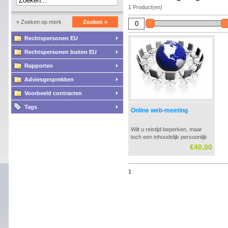
1 Product(en)
» Zoeken op merk
Zoeken »
Rechtspersonen EU
Rechtspersonen buiten EU
Rapporten
Adviesgesprekken
Voorbeeld contracten
Tags
Online web-meeting
Wilt u reistijd beperken, maar
toch een inhoudelijk persoonlijk
gesprek hebben inclusief
€40,00
documentatie? Kies dan voor de
online web-meeting, welke
vergelijkbaar is met een gewone
1
face-to-face afspraak!