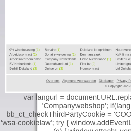
0% winstbelasting
(1)
Bonaire
(1)
Duitsland ltd oprichten
Huurover
Arbeidscontract
(2)
Bonaire wetgeving
(1)
(2)
Eenmanszaak
KvK firma
Arbeidsovereenkomst
Company Netherlands
beginnen
Firma Niederlande
(1)
(1)
Limited G
(2)
BV Netherlands
(1)
(1)
Deutschland Ltd
(1)
Flex bv
(2)
Limited g
Bedrijf Duitsland
(3)
Duitse on
(3)
Huurcontract
Ltd Duitsl
voorbeeld
(3)
Over ons
-
Algemene voorwaarden
-
Disclaimer
-
Privacy Po
© Copyright 202
var langurl = document.URL.replace
'Companywebshop'; if(langur
bb_ct_checkThirdPartyCookie = 'COO
'wsa-cookielaw'; try { window.addEventL