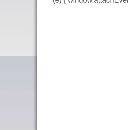
(e) { window.attachEve