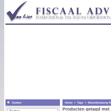
Zoeken
Home
Tags
Steuerberatung N
Producten getagd met 