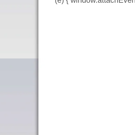
(e) { window.attachEve