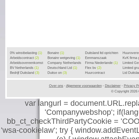
0% winstbelasting
(1)
Bonaire
(1)
Duitsland ltd oprichten
Huurover
Arbeidscontract
(2)
Bonaire wetgeving
(1)
(2)
Eenmanszaak
KvK firma
Arbeidsovereenkomst
Company Netherlands
beginnen
Firma Niederlande
(1)
(1)
Limited G
(2)
BV Netherlands
(1)
(1)
Deutschland Ltd
(1)
Flex bv
(2)
Limited g
Bedrijf Duitsland
(3)
Duitse on
(3)
Huurcontract
Ltd Duitsl
voorbeeld
(3)
Over ons
-
Algemene voorwaarden
-
Disclaimer
-
Privacy Po
© Copyright 202
var langurl = document.URL.replace
'Companywebshop'; if(langur
bb_ct_checkThirdPartyCookie = 'COO
'wsa-cookielaw'; try { window.addEventL