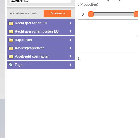
0 Product(en)
» Zoeken op merk
Zoeken »
Rechtspersonen EU
Rechtspersonen buiten EU
G
Rapporten
Adviesgesprekken
Voorbeeld contracten
1
Tags