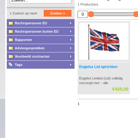
1 Product(en)
» Zoeken op merk
Zoeken »
Rechtspersonen EU
Rechtspersonen buiten EU
Rapporten
Adviesgesprekken
Voorbeeld contracten
Tags
Engelse Ltd oprichten
Engelse Limited (Ltd) volledig
verzorgd met: - alle
oprichtingsdocumenten -
€425,00
begeleiding bij inschrijving bij KvK
in Nederland - aanvraag
Nederlandse bankrekening -
1
aanvraag fiscale nummers
Belastingdienst - fiscale
begeleiding bij oprichting