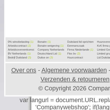
0% winstbelasting
(1)
Bonaire
(1)
Duitsland ltd oprichten
Huurover
Arbeidscontract
(2)
Bonaire wetgeving
(1)
(2)
Eenmanszaak
KvK firma
Arbeidsovereenkomst
Company Netherlands
beginnen
Firma Niederlande
(1)
(1)
Limited G
(2)
BV Netherlands
(1)
(1)
Deutschland Ltd
(1)
Flex bv
(2)
Limited g
Bedrijf Duitsland
(3)
Duitse on
(3)
Huurcontract
Ltd Duitsl
voorbeeld
(3)
Over ons
-
Algemene voorwaarden
Verzenden & retourneren
© Copyright 2026 Compa
var langurl = document.URL.replace
'Companywebshop'; if(langur