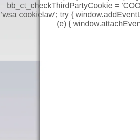
bb_ct_checkThirdPartyCookie = 'COO
'wsa-cookielaw'; try { window.addEventL
(e) { window.attachEve