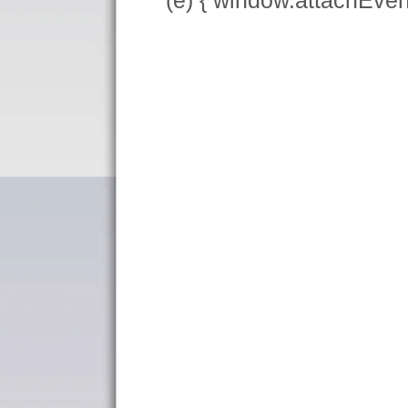
(e) { window.attachEve