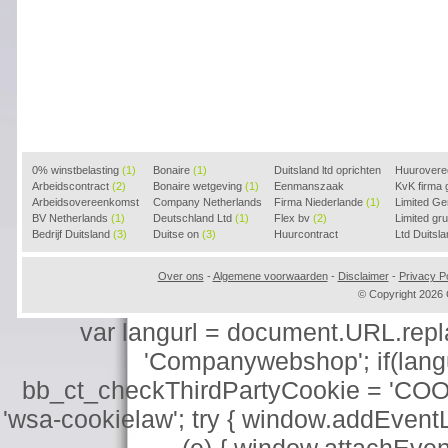
0% winstbelasting
(1)
Bonaire
(1)
Duitsland ltd oprichten
Huurover
Arbeidscontract
(2)
Bonaire wetgeving
(1)
(2)
Eenmanszaak
KvK firma
Arbeidsovereenkomst
Company Netherlands
beginnen
Firma Niederlande
(1)
(1)
Limited G
(2)
BV Netherlands
(1)
(1)
Deutschland Ltd
(1)
Flex bv
(2)
Limited g
Bedrijf Duitsland
(3)
Duitse on
(3)
Huurcontract
Ltd Duitsl
voorbeeld
(3)
Over ons
-
Algemene voorwaarden
-
Disclaimer
-
Privacy Po
© Copyright 202
var langurl = document.URL.replace
'Companywebshop'; if(langur
bb_ct_checkThirdPartyCookie = 'COO
'wsa-cookielaw'; try { window.addEventL