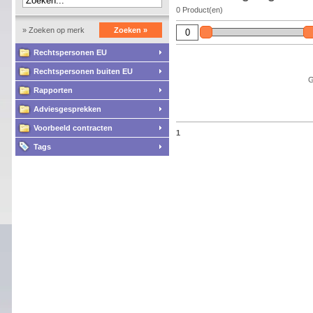
0 Product(en)
» Zoeken op merk
Zoeken »
Rechtspersonen EU
Rechtspersonen buiten EU
G
Rapporten
Adviesgesprekken
Voorbeeld contracten
1
Tags