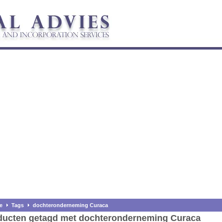
e
Tags
dochteronderneming Curaca
ducten getagd met dochteronderneming Curaca