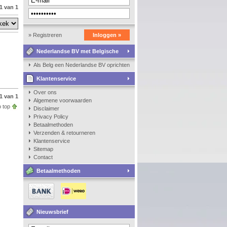
1 van 1
» Registreren
Inloggen »
Nederlandse BV met Belgische
zaakvoerder
Als Belg een Nederlandse BV oprichten, kan dat?
Klantenservice
Over ons
1 van 1
Algemene voorwaarden
 top
Disclaimer
Privacy Policy
Betaalmethoden
Verzenden & retourneren
Klantenservice
Sitemap
Contact
Betaalmethoden
Nieuwsbrief