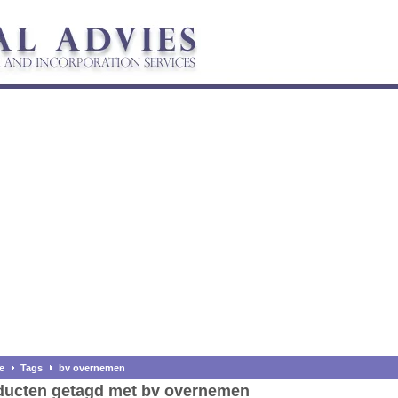
e
Tags
bv overnemen
ducten getagd met bv overnemen