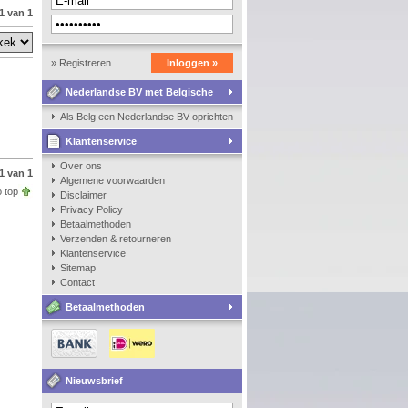
1 van 1
» Registreren
Inloggen »
Nederlandse BV met Belgische
zaakvoerder
Als Belg een Nederlandse BV oprichten, kan dat?
Klantenservice
Over ons
1 van 1
Algemene voorwaarden
 top
Disclaimer
Privacy Policy
Betaalmethoden
Verzenden & retourneren
Klantenservice
Sitemap
Contact
Betaalmethoden
Nieuwsbrief