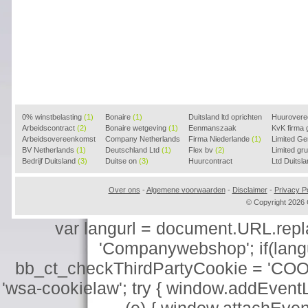
0% winstbelasting
(1)
Bonaire
(1)
Duitsland ltd oprichten
Huurover
Arbeidscontract
(2)
Bonaire wetgeving
(1)
(2)
Eenmanszaak
KvK firma
Arbeidsovereenkomst
Company Netherlands
beginnen
Firma Niederlande
(1)
(1)
Limited G
(2)
BV Netherlands
(1)
(1)
Deutschland Ltd
(1)
Flex bv
(2)
Limited g
Bedrijf Duitsland
(3)
Duitse on
(3)
Huurcontract
Ltd Duitsl
voorbeeld
(3)
Over ons
-
Algemene voorwaarden
-
Disclaimer
-
Privacy Po
© Copyright 202
var langurl = document.URL.replace
'Companywebshop'; if(langur
bb_ct_checkThirdPartyCookie = 'COO
'wsa-cookielaw'; try { window.addEventL