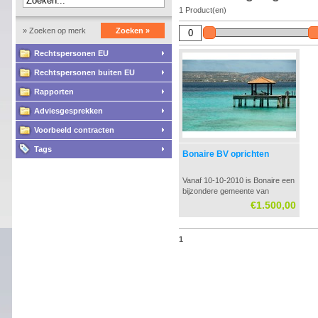
1 Product(en)
» Zoeken op merk
Zoeken »
Rechtspersonen EU
Rechtspersonen buiten EU
Rapporten
Adviesgesprekken
Voorbeeld contracten
Tags
Bonaire BV oprichten
Vanaf 10-10-2010 is Bonaire een
bijzondere gemeente van
Nederland. Deze gemeente heeft
€1.500,00
een eigen belastingwet met een
winstbelasting tarief voor
bedrijven van 0%.
1
Bij uitdeling van deze winst is
een opbrengst belasting
verschuldigd van 5%.