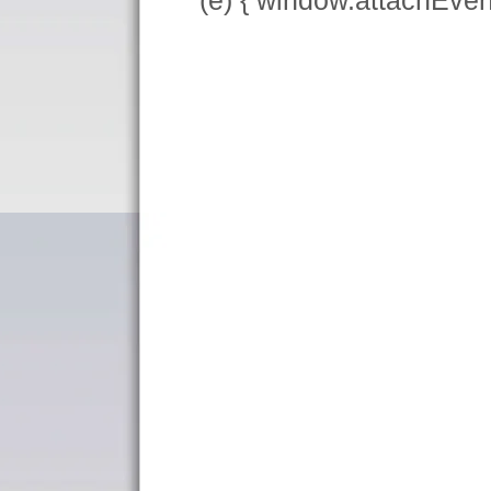
(e) { window.attachEve