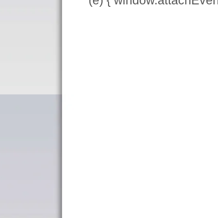
(e) { window.attachEve