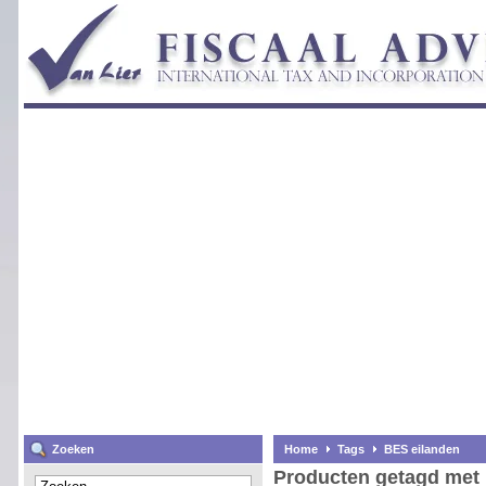
Zoeken
Home
Tags
BES eilanden
Producten getagd met