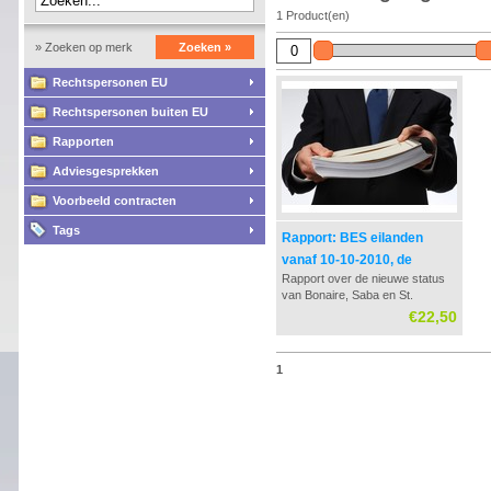
1 Product(en)
» Zoeken op merk
Zoeken »
Rechtspersonen EU
Rechtspersonen buiten EU
Rapporten
Adviesgesprekken
Voorbeeld contracten
Tags
Rapport: BES eilanden
vanaf 10-10-2010, de
Rapport over de nieuwe status
belastingdruk op Bonaire,
van Bonaire, Saba en St.
St. Eustatius en Saba
Eustatius per 10-10-2010.
€22,50
Vanaf deze datum behoren deze
eilanden tot Nederland, en
worden de Nederlandse Antillen
1
ontbonden. De belastingdruk op
de winst op de BES eilanden zal
0% bedragen voor ...