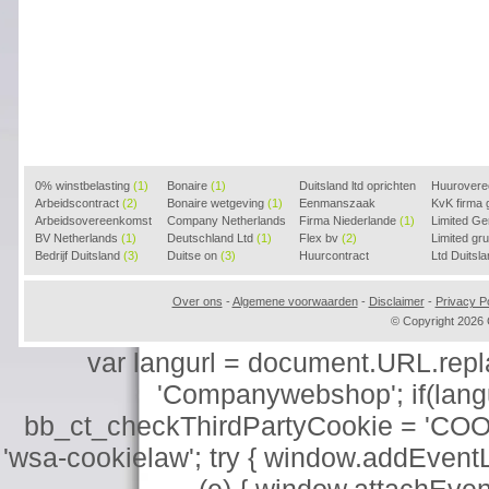
0% winstbelasting
(1)
Bonaire
(1)
Duitsland ltd oprichten
Huurover
Arbeidscontract
(2)
Bonaire wetgeving
(1)
(2)
Eenmanszaak
KvK firma
Arbeidsovereenkomst
Company Netherlands
beginnen
Firma Niederlande
(1)
(1)
Limited G
(2)
BV Netherlands
(1)
(1)
Deutschland Ltd
(1)
Flex bv
(2)
Limited g
Bedrijf Duitsland
(3)
Duitse on
(3)
Huurcontract
Ltd Duitsl
voorbeeld
(3)
Over ons
-
Algemene voorwaarden
-
Disclaimer
-
Privacy Po
© Copyright 202
var langurl = document.URL.replace
'Companywebshop'; if(langur
bb_ct_checkThirdPartyCookie = 'COO
'wsa-cookielaw'; try { window.addEventL