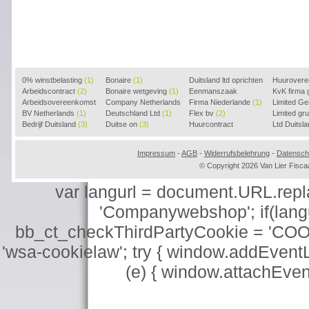
0% winstbelasting
(1)
Bonaire
(1)
Duitsland ltd oprichten
Huurover
Arbeidscontract
(2)
Bonaire wetgeving
(1)
(2)
Eenmanszaak
KvK firma
Arbeidsovereenkomst
Company Netherlands
beginnen
Firma Niederlande
(1)
(1)
Limited G
(2)
BV Netherlands
(1)
(1)
Deutschland Ltd
(1)
Flex bv
(2)
Limited g
Bedrijf Duitsland
(3)
Duitse on
(3)
Huurcontract
Ltd Duitsl
voorbeeld
(3)
Impressum
-
AGB
-
Widerrufsbelehrung
-
Datensch
© Copyright 2026 Van Lier Fis
var langurl = document.URL.replace
'Companywebshop'; if(langur
bb_ct_checkThirdPartyCookie = 'COO
'wsa-cookielaw'; try { window.addEventL
(e) { window.attachEve