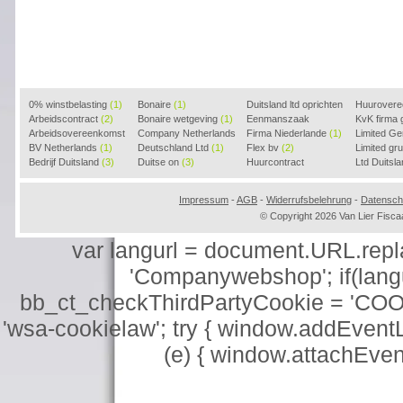
0% winstbelasting
(1)
Bonaire
(1)
Duitsland ltd oprichten
Huurover
Arbeidscontract
(2)
Bonaire wetgeving
(1)
(2)
Eenmanszaak
KvK firma
Arbeidsovereenkomst
Company Netherlands
beginnen
Firma Niederlande
(1)
(1)
Limited G
(2)
BV Netherlands
(1)
(1)
Deutschland Ltd
(1)
Flex bv
(2)
Limited g
Bedrijf Duitsland
(3)
Duitse on
(3)
Huurcontract
Ltd Duitsl
voorbeeld
(3)
Impressum
-
AGB
-
Widerrufsbelehrung
-
Datensch
© Copyright 2026 Van Lier Fis
var langurl = document.URL.replace
'Companywebshop'; if(langur
bb_ct_checkThirdPartyCookie = 'COO
'wsa-cookielaw'; try { window.addEventL
(e) { window.attachEve