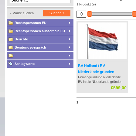
1 Produkt (e)
» Marke suchen
Suchen »
Rechtspersonen EU
Rechtspersonen ausserhalb EU
Berichte
Beratungsgespräch
Schlagworte
BV Holland / BV
Niederlande grunden
Firmengrundung Niederlande.
BV in die Niederlande gründen
incl. Steuerliche Beratung, KvK -
€599,00
Handelsregister Registrierung
und Mehrwertsteuer Nummer
und Beratung
1
Unternehmensgründung BV
Niederlande, Firmenadresse,
Steuerberatung,
Wirtschaftsprufer Niederl