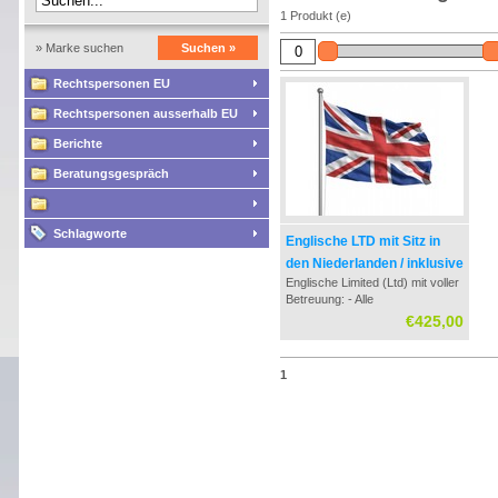
1 Produkt (e)
» Marke suchen
Suchen »
Rechtspersonen EU
Rechtspersonen ausserhalb EU
Berichte
Beratungsgespräch
Schlagworte
Englische LTD mit Sitz in
den Niederlanden / inklusive
Englische Limited (Ltd) mit voller
Steuerliche Begeleitung
Betreuung: - Alle
verfassungsrechtlichen
€425,00
Dokumente - Registrierung bei
dem niederländische
Handelskammer
1
- Niederländische Bank-
Anwendung - Steuer-Nummern
beantragung - Steuerliche
Beratung bei Grundung