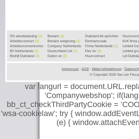
0% winstbelasting
(1)
Bonaire
(1)
Duitsland ltd oprichten
Huurover
Arbeidscontract
(2)
Bonaire wetgeving
(1)
(2)
Eenmanszaak
KvK firma
Arbeidsovereenkomst
Company Netherlands
beginnen
Firma Niederlande
(1)
(1)
Limited G
(2)
BV Netherlands
(1)
(1)
Deutschland Ltd
(1)
Flex bv
(2)
Limited g
Bedrijf Duitsland
(3)
Duitse on
(3)
Huurcontract
Ltd Duitsl
voorbeeld
(3)
Impressum
-
AGB
-
Widerrufsbelehrung
-
Datensch
© Copyright 2026 Van Lier Fis
var langurl = document.URL.replace
'Companywebshop'; if(langur
bb_ct_checkThirdPartyCookie = 'COO
'wsa-cookielaw'; try { window.addEventL
(e) { window.attachEve