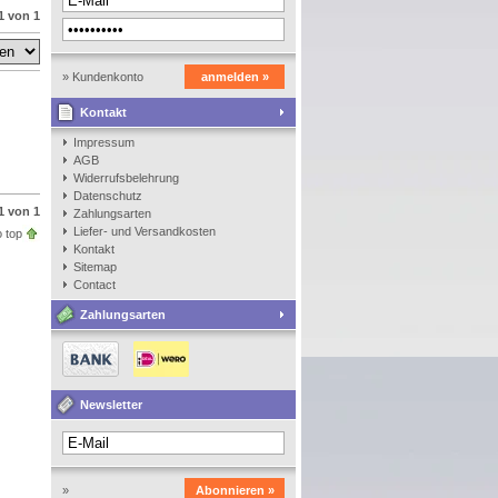
1 von 1
» Kundenkonto
anmelden »
Kontakt
anlegen
Impressum
AGB
Widerrufsbelehrung
Datenschutz
1 von 1
Zahlungsarten
Liefer- und Versandkosten
 top
Kontakt
Sitemap
Contact
Zahlungsarten
Newsletter
»
Abonnieren »