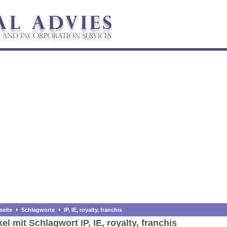
seite
Schlagworte
IP, IE, royalty, franchis
kel mit Schlagwort IP, IE, royalty, franchis