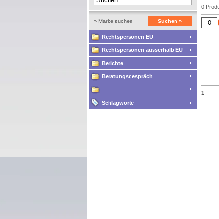
0 Produ
» Marke suchen
Suchen »
Rechtspersonen EU
Rechtspersonen ausserhalb EU
Berichte
Beratungsgespräch
1
Schlagworte