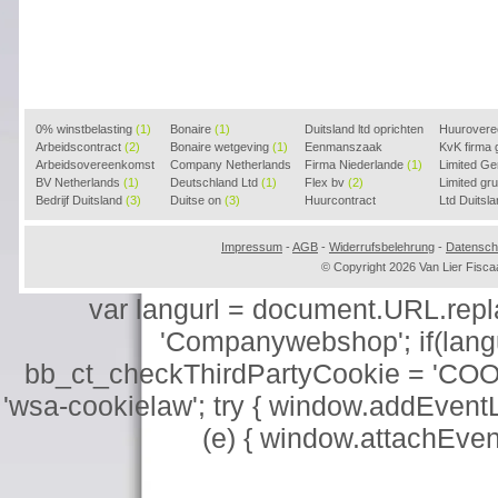
0% winstbelasting
(1)
Bonaire
(1)
Duitsland ltd oprichten
Huurover
Arbeidscontract
(2)
Bonaire wetgeving
(1)
(2)
Eenmanszaak
KvK firma
Arbeidsovereenkomst
Company Netherlands
beginnen
Firma Niederlande
(1)
(1)
Limited G
(2)
BV Netherlands
(1)
(1)
Deutschland Ltd
(1)
Flex bv
(2)
Limited g
Bedrijf Duitsland
(3)
Duitse on
(3)
Huurcontract
Ltd Duitsl
voorbeeld
(3)
Impressum
-
AGB
-
Widerrufsbelehrung
-
Datensch
© Copyright 2026 Van Lier Fis
var langurl = document.URL.replace
'Companywebshop'; if(langur
bb_ct_checkThirdPartyCookie = 'COO
'wsa-cookielaw'; try { window.addEventL
(e) { window.attachEve