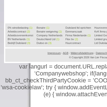
0% winstbelasting
(1)
Bonaire
(1)
Duitsland ltd oprichten
Huurover
Arbeidscontract
(2)
Bonaire wetgeving
(1)
(2)
Eenmanszaak
KvK firma
Arbeidsovereenkomst
Company Netherlands
beginnen
Firma Niederlande
(1)
(1)
Limited G
(2)
BV Netherlands
(1)
(1)
Deutschland Ltd
(1)
Flex bv
(2)
Limited g
Bedrijf Duitsland
(3)
Duitse on
(3)
Huurcontract
Ltd Duitsl
voorbeeld
(3)
Impressum
-
AGB
-
Widerrufsbelehrung
-
Datensch
© Copyright 2026 Van Lier Fis
var langurl = document.URL.replace
'Companywebshop'; if(langur
bb_ct_checkThirdPartyCookie = 'COO
'wsa-cookielaw'; try { window.addEventL
(e) { window.attachEve