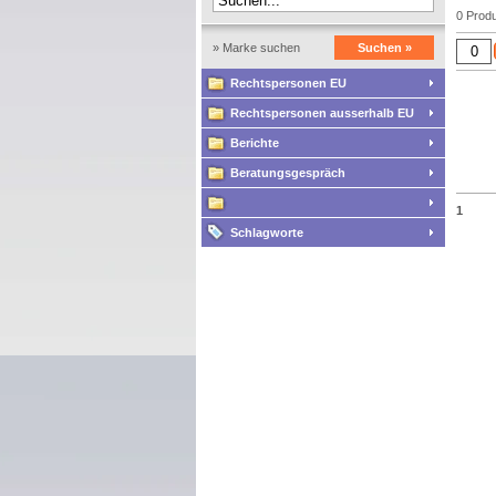
0 Produ
» Marke suchen
Suchen »
Rechtspersonen EU
Rechtspersonen ausserhalb EU
Berichte
Beratungsgespräch
1
Schlagworte