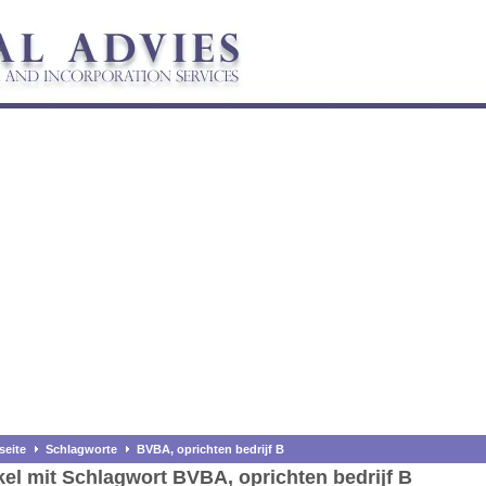
seite
Schlagworte
BVBA, oprichten bedrijf B
kel mit Schlagwort BVBA, oprichten bedrijf B