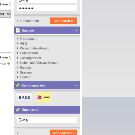
1 von 1
» Kundenkonto
anmelden »
Kontakt
anlegen
Impressum
AGB
Widerrufsbelehrung
Datenschutz
1 von 1
Zahlungsarten
Liefer- und Versandkosten
 top
Kontakt
Sitemap
Contact
Zahlungsarten
Newsletter
»
Abonnieren »