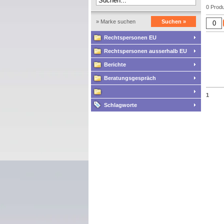
0 Produ
» Marke suchen
Suchen »
Rechtspersonen EU
Rechtspersonen ausserhalb EU
Berichte
Beratungsgespräch
1
Schlagworte