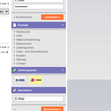
1 von 1
» Kundenkonto
anmelden »
Kontakt
anlegen
Impressum
AGB
Widerrufsbelehrung
Datenschutz
1 von 1
Zahlungsarten
Liefer- und Versandkosten
 top
Kontakt
Sitemap
Contact
Zahlungsarten
Newsletter
»
Abonnieren »