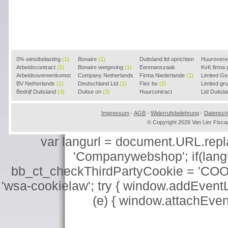
0% winstbelasting
(1)
Bonaire
(1)
Duitsland ltd oprichten
Huurover
Arbeidscontract
(2)
Bonaire wetgeving
(1)
(2)
Eenmanszaak
KvK firma
Arbeidsovereenkomst
Company Netherlands
beginnen
Firma Niederlande
(1)
(1)
Limited G
(2)
BV Netherlands
(1)
(1)
Deutschland Ltd
(1)
Flex bv
(2)
Limited g
Bedrijf Duitsland
(3)
Duitse on
(3)
Huurcontract
Ltd Duitsl
voorbeeld
(3)
Impressum
-
AGB
-
Widerrufsbelehrung
-
Datensch
© Copyright 2026 Van Lier Fis
var langurl = document.URL.replace
'Companywebshop'; if(langur
bb_ct_checkThirdPartyCookie = 'COO
'wsa-cookielaw'; try { window.addEventL
(e) { window.attachEve