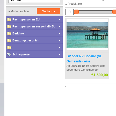
1 Produkt (e)
» Marke suchen
Suchen »
Rechtspersonen EU
Rechtspersonen ausserhalb EU
Berichte
Beratungsgespräch
Schlagworte
BV oder NV Bonaire (NL
Gemeinde), eine
Ab 2010.10.10, ist Bonaire eine
vollständige Bildung und
besondere Gemeinde der
Beratung
Niederlande. Diese Gemeinde
€1.500,00
hat seinen eigenen Steuersatz
für Unternehmen mit Gewinn in
Höhe von 0%. Ausschuttung
1
dieser Gewinne wird versteuert
in Höhe von 5%.